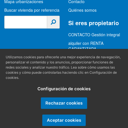
Mapa urbanizaciones
Contacto
Buscar vivienda por referencia
Quiénes somos
Si eres propietario
CONTACTO Gestión integral
alquiler con RENTA
GARANTIZADA
GESTION INTEGRAL
Utilizamos cookies para ofrecerle una mejor experiencia de navegación,
personalizar el contenido y los anuncios, proporcionar funciones de
ALQUILER
redes sociales y analizar nuestro tráfico. Lea sobre cómo usamos las
cookies y cómo puede controlarlas haciendo clic en Configuración de
(+34) 956 489 403
Información
cookies.
info@alquilereschiclana.com
Configuración de cookies
Política de privacidad
Política de cookies
Rechazar cookies
Condiciones generales
Aceptar cookies
Producido por