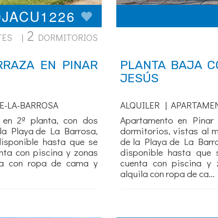
PDJACU1226
2
TES |
DORMITORIOS
RRAZA EN PINAR
PLANTA BAJA C
JESÚS
E-LA-BARROSA
ALQUILER | APARTAME
en 2ª planta, con dos
Apartamento en Pinar 
 la Playa de La Barrosa,
dormitorios, vistas al m
disponible hasta que se
de la Playa de La Barro
nta con piscina y zonas
disponible hasta que 
ila con ropa de cama y
cuenta con piscina y 
alquila con ropa de ca...