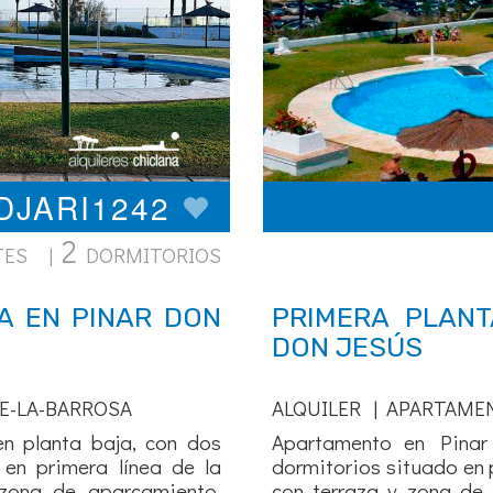
PDJARI1242
2
TES |
DORMITORIOS
A EN PINAR DON
PRIMERA PLANT
DON JESÚS
E-LA-BARROSA
ALQUILER | APARTAME
n planta baja, con dos
Apartamento en Pinar
o en primera línea de la
dormitorios situado en 
zona de aparcamiento,
con terraza y zona de 