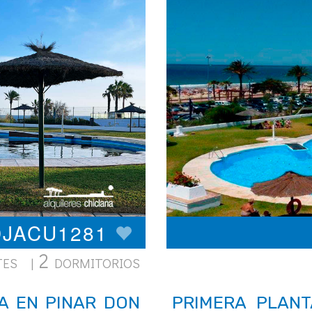
PDJACU1281
2
TES |
DORMITORIOS
A EN PINAR DON
PRIMERA PLANT