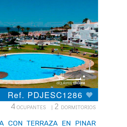
Ref. PDJESC1286
4
2
OCUPANTES |
DORMITORIOS
A CON TERRAZA EN PINAR