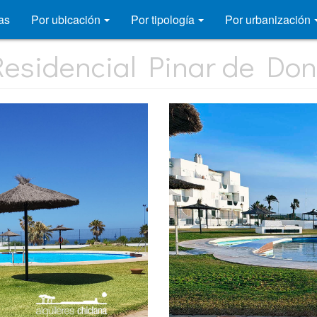
as
Por ubicación
Por tipología
Por urbanización
esidencial Pinar de Don