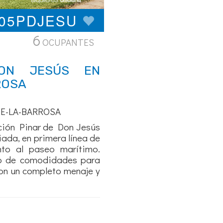
005PDJESU
6
OCUPANTES
DON JESÚS EN
ROSA
DE-LA-BARROSA
ación Pinar de Don Jesús
iada, en primera línea de
nto al paseo marítimo.
o de comodidades para
con un completo menaje y