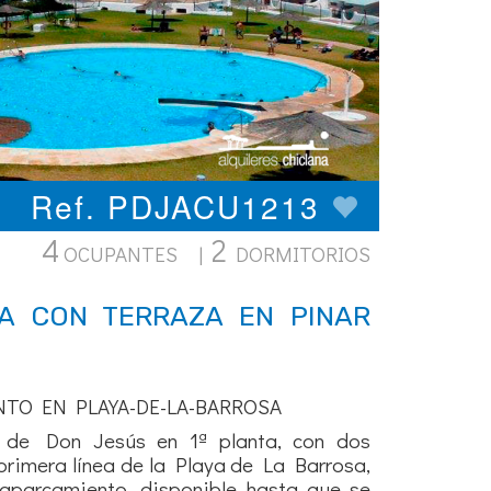
Ref. PDJACU1213
4
2
OCUPANTES |
DORMITORIOS
A CON TERRAZA EN PINAR
NTO EN PLAYA-DE-LA-BARROSA
 de Don Jesús en 1ª planta, con dos
primera línea de la Playa de La Barrosa,
aparcamiento, disponible hasta que se