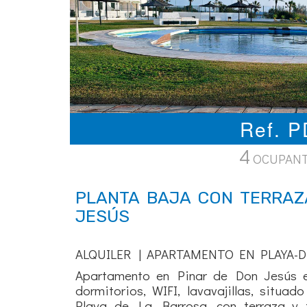
Ref. 
4
OCUPAN
PLANTA BAJA CON TERRAZ
JESÚS
ALQUILER | APARTAMENTO EN PLAYA-D
Apartamento en Pinar de Don Jesús e
dormitorios, WIFI, lavavajillas, situad
Playa de La Barrosa, con terraza y 