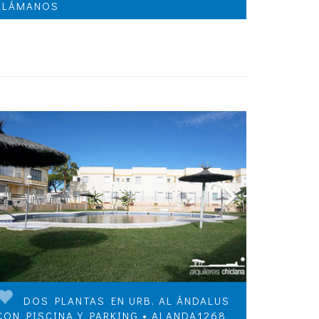
LLÁMANOS
DOS PLANTAS EN URB. AL ÁNDALUS
CON PISCINA Y PARKING • ALANDA1268