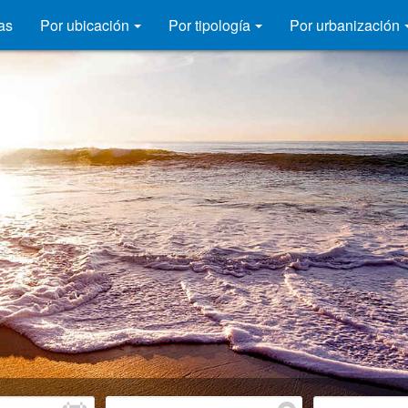
as
Por ubicación
Por tipología
Por urbanización