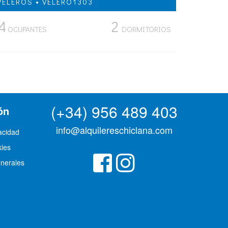
VELEROS • VELERO1303
4
2
OCUPANTES
DORMITORIOS
(+34) 956 489 403
ón
info@alquilereschiclana.com
vacidad
kies
nerales