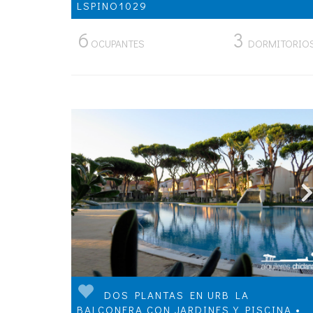
LSPINO1029
6
3
OCUPANTES
DORMITORIO
DOS PLANTAS EN URB LA
BALCONERA CON JARDINES Y PISCINA •