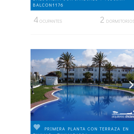
BALCON1176
4
2
OCUPANTES
DORMITORIO
PRIMERA PLANTA CON TERRAZA EN