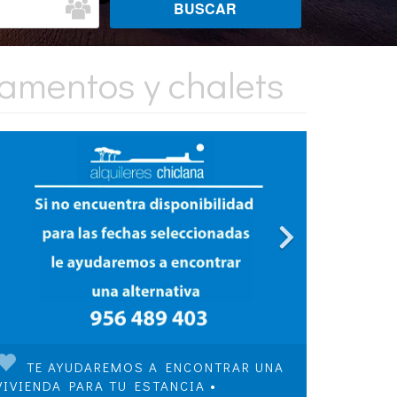
tamentos y chalets
TE AYUDAREMOS A ENCONTRAR UNA
VIVIENDA PARA TU ESTANCIA •