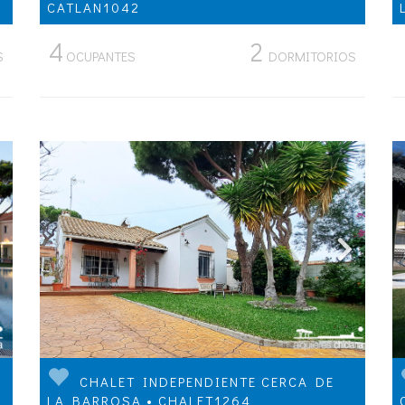
CATLAN1042
4
2
S
OCUPANTES
DORMITORIOS
CHALET INDEPENDIENTE CERCA DE
LA BARROSA • CHALET1264