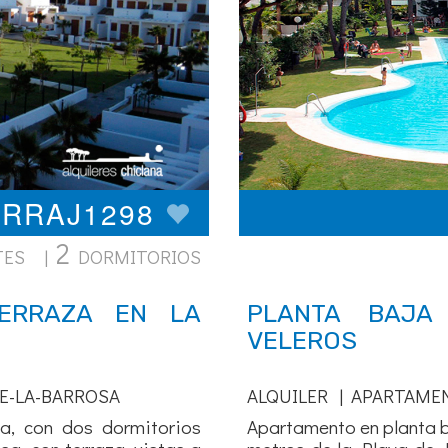
ARRAJ1298
2
TES |
DORMITORIOS
ERRAZA EN LA
PLANTA BAJA
VELEROS
E-LA-BARROSA
ALQUILER | APARTAME
ta, con dos dormitorios
Apartamento en planta b