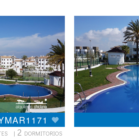
AYMAR1171
2
TES |
DORMITORIOS