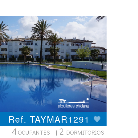
Ref. TAYMAR1291
4
2
OCUPANTES |
DORMITORIOS