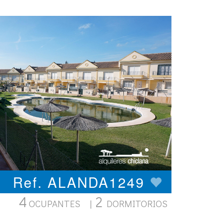
Ref. ALANDA1249
4
2
OCUPANTES |
DORMITORIOS