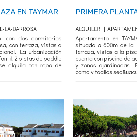
AZA EN TAYMAR
PRIMERA PLANT
E-LA-BARROSA
ALQUILER | APARTAME
, con dos dormitorios
Apartamento en TAYMA
a, con terraza, vistas a
situado a 600m de la P
cional. La urbanización
terraza, vistas a la pis
antil, 2 pistas de paddle
cuenta con piscina de ad
se alquila con ropa de
y zonas ajardinadas. 
cama y toallas seg&uacut