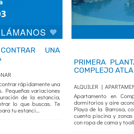
 LLÁMANOS
CONTRAR UNA
A
PRIMERA PLANT
COMPLEJO ATLA
GNAR
ncontrar rápidamente una
ALQUILER | APARTAME
as. Pequeñas variaciones
Apartamento en Compl
uración de la estancia,
dormitorios y aire acon
ntrar lo que buscas. Te
Playa de la Barrosa, co
ara tu estanci...
cuenta piscina y zonas
con ropa de cama y toall