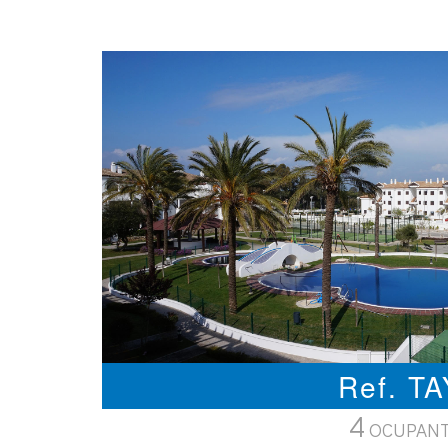
Ref. T
4
OCUPAN