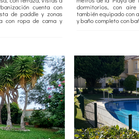
sa, con terraza, vistas a
metros de la Playa de 
rbanización cuenta con
dormitorios, con aire
pista de paddle y zonas
también equipado con a
ila con ropa de cama y
y baño completo con bañe