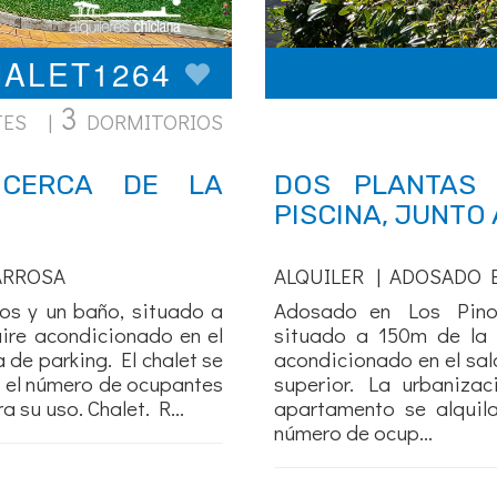
HALET1264
3
TES |
DORMITORIOS
 CERCA DE LA
DOS PLANTAS
PISCINA, JUNTO 
ARROSA
ALQUILER | ADOSADO 
ios y un baño, situado a
Adosado en Los Pinos
aire acondicionado en el
situado a 150m de la 
a de parking. El chalet se
acondicionado en el sal
n el número de ocupantes
superior. La urbanizac
su uso. Chalet. R...
apartamento se alquil
número de ocup...