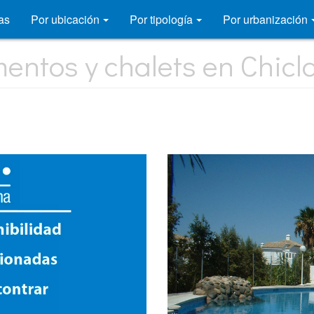
as
Por ubicación
Por tipología
Por urbanización
mentos y chalets en Chicl