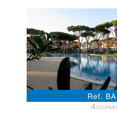
Ref. B
4
OCUPAN