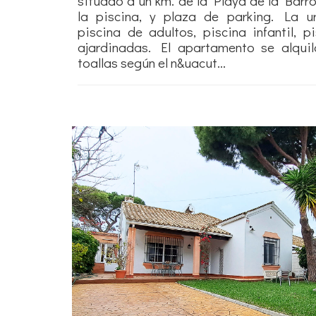
situado a un km. de la Playa de la Barro
la piscina, y plaza de parking. La u
piscina de adultos, piscina infantil, 
ajardinadas. El apartamento se alqu
toallas según el n&uacut...