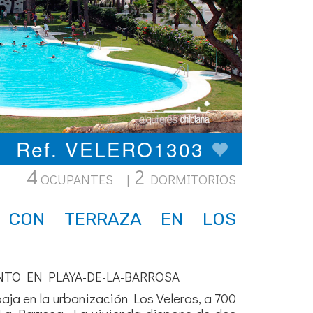
Ref. VELERO1303
4
2
OCUPANTES |
DORMITORIOS
 CON TERRAZA EN LOS
NTO EN PLAYA-DE-LA-BARROSA
aja en la urbanización Los Veleros, a 700