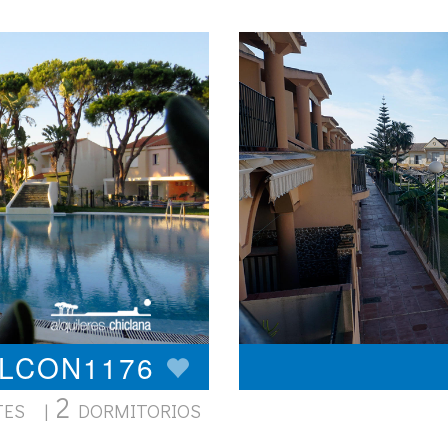
ALCON1176
2
TES |
DORMITORIOS