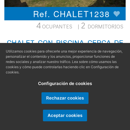
Ref. CHALET1238
4
2
OCUPANTES |
DORMITORIOS
CHALET CON PISCINA CERCA DE
LA BARROSA
Utilizamos cookies para ofrecerle una mejor experiencia de navegación,
personalizar el contenido y los anuncios, proporcionar funciones de
redes sociales y analizar nuestro tráfico. Lea sobre cómo usamos las
ALQUILER | CHALET EN OTRAS ZONAS DE
cookies y cómo puede controlarlas haciendo clic en Configuración de
CHICLANA
cookies.
Precioso chalet independiente y pequeño
Configuración de cookies
apartamento situado a 5 km. aproximadamente
de la Playa de la Barrosa en una amplia parcela
Rechazar cookies
de 2000 metros cuadrados, con piscina privada
de agua salada y barbacoa. La casa principal
se distribuye todo en planta baja y cuenta con un
Aceptar cookies
amplio y luminoso salón con aire acondicionado;
2 dormitorios...