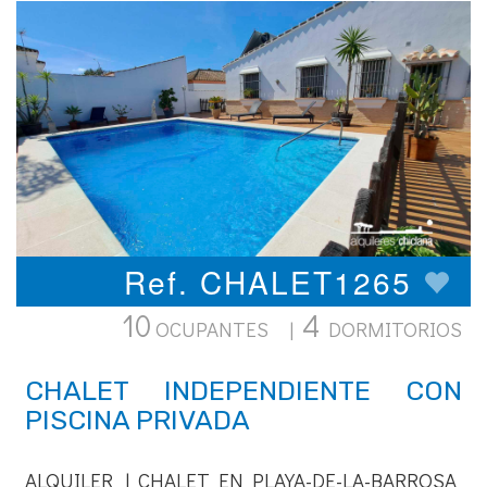
Ref. CHALET1265
10
4
OCUPANTES |
DORMITORIOS
CHALET INDEPENDIENTE CON
PISCINA PRIVADA
ALQUILER | CHALET EN PLAYA-DE-LA-BARROSA