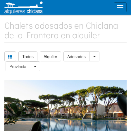
Chalets adosados en Chiclana
de la Frontera en alquiler
Todos
Alquiler
Adosados
Provincia