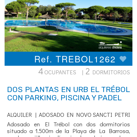
Ref. TREBOL1262
4
2
OCUPANTES |
DORMITORIOS
DOS PLANTAS EN URB EL TRÉBOL
CON PARKING, PISCINA Y PADEL
ALQUILER | ADOSADO EN NOVO SANCTI PETRI
Adosado en El Trébol con dos dormitorios
situado a 1.500m de la Playa de La Barrosa,