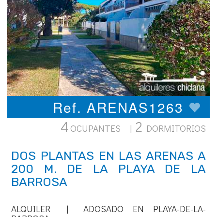
Ref. ARENAS1263
4
2
OCUPANTES |
DORMITORIOS
DOS PLANTAS EN LAS ARENAS A
200 M. DE LA PLAYA DE LA
BARROSA
ALQUILER | ADOSADO EN PLAYA-DE-LA-