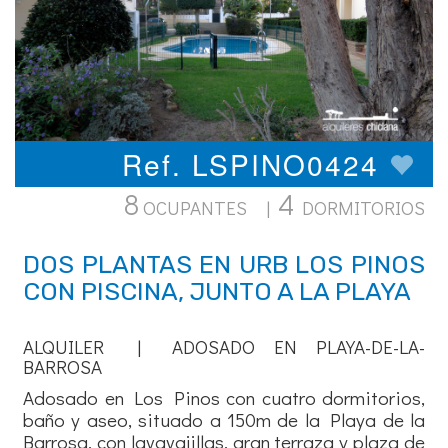
Ref. LSPINO0424
8
4
OCUPANTES |
DORMITORIOS
DOS PLANTAS EN URB LOS PINOS
CON PISCINA, JUNTO A LA PLAYA
ALQUILER | ADOSADO EN PLAYA-DE-LA-
BARROSA
Adosado en Los Pinos con cuatro dormitorios,
baño y aseo, situado a 150m de la Playa de la
Barrosa, con lavavajillas, gran terraza y plaza de