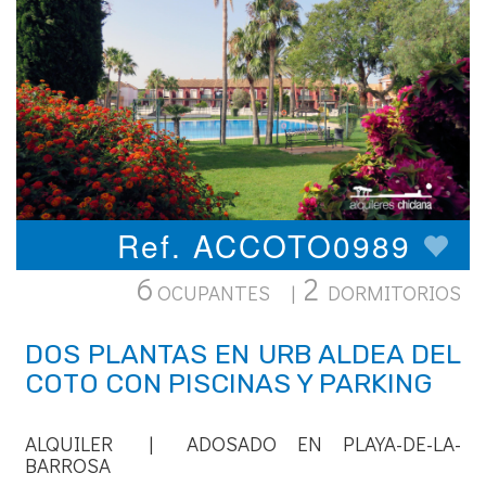
Ref. ACCOTO0989
6
2
OCUPANTES |
DORMITORIOS
DOS PLANTAS EN URB ALDEA DEL
COTO CON PISCINAS Y PARKING
ALQUILER | ADOSADO EN PLAYA-DE-LA-
BARROSA