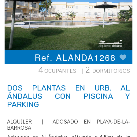
Ref. ALANDA1268
4
2
OCUPANTES |
DORMITORIOS
DOS PLANTAS EN URB. AL
ÁNDALUS CON PISCINA Y
PARKING
ALQUILER | ADOSADO EN PLAYA-DE-LA-
BARROSA
Adosado en Al Ándalus, situado a 1,5km de la