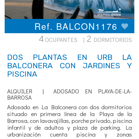
Ref. BALCON1176
4
2
OCUPANTES |
DORMITORIOS
DOS PLANTAS EN URB LA
BALCONERA CON JARDINES Y
PISCINA
ALQUILER | ADOSADO EN PLAYA-DE-LA-
BARROSA
Adosado en La Balconera con dos dormitorios
situado en primera línea de la Playa de la
Barrosa, con lavavajillas, porche privado, piscina
infantil y de adultos y plaza de parking. La
urbanización cuenta piscina y zonas