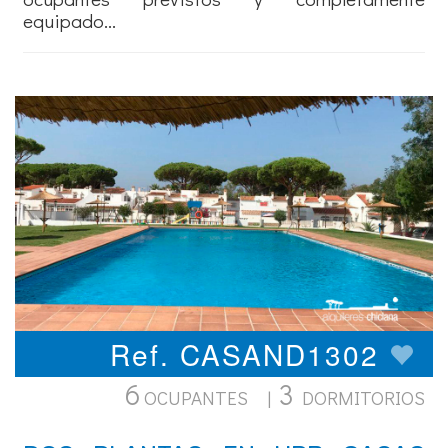
equipado...
Ref. CASAND1302
6
3
OCUPANTES |
DORMITORIOS