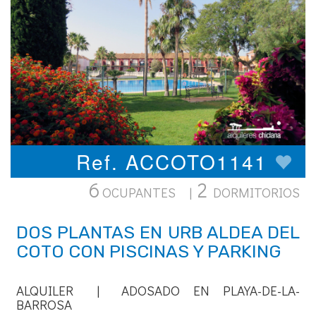
Ref. ACCOTO1141
6
2
OCUPANTES |
DORMITORIOS
DOS PLANTAS EN URB ALDEA DEL
COTO CON PISCINAS Y PARKING
ALQUILER | ADOSADO EN PLAYA-DE-LA-
BARROSA