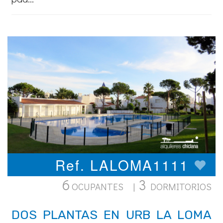
Ref. LALOMA1111
6
3
OCUPANTES |
DORMITORIOS
DOS PLANTAS EN URB LA LOMA