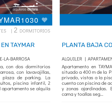
AYMAR1030
2
TES |
DORMITORIOS
 EN TAYMAR
PLANTA BAJA C
E-LA-BARROSA
ALQUILER | APARTAME
a, con dos dormitorios
Apartamento en TAYMAR
rosa, con lavavajillas,
situado a 400 m de la Pl
y plaza de parking. La
privado, vistas a la pi
tos, piscina infantil, 2
cuenta con piscina de ad
l apartamento se alquila
y zonas ajardinadas. 
cama y toallas seg...