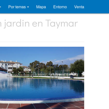
Por temas
Mapa
Entorno
Venta
n jardin en Taymar