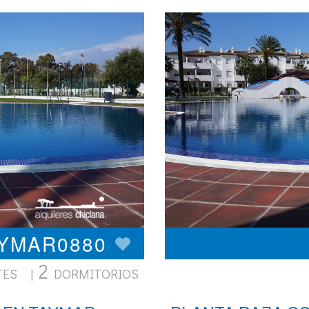
AYMAR0880
2
TES |
DORMITORIOS