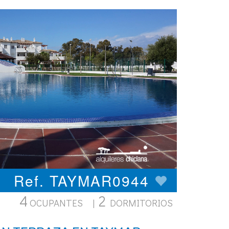
Ref. TAYMAR0944
4
2
OCUPANTES |
DORMITORIOS