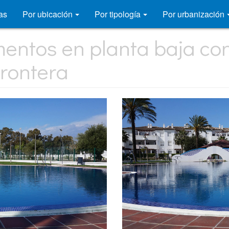
as
Por ubicación
Por tipología
Por urbanización
mentos en planta baja co
Frontera