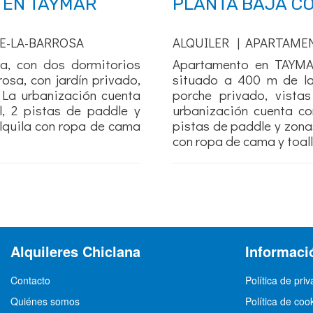
 EN TAYMAR
PLANTA BAJA C
E-LA-BARROSA
ALQUILER | APARTAME
a, con dos dormitorios
Apartamento en TAYMAR
osa, con jardín privado,
situado a 400 m de la 
. La urbanización cuenta
porche privado, vista
il, 2 pistas de paddle y
urbanización cuenta con
lquila con ropa de cama
pistas de paddle y zona
con ropa de cama y toall
Alquileres Chiclana
Informaci
Contacto
Política de pri
Quiénes somos
Política de coo