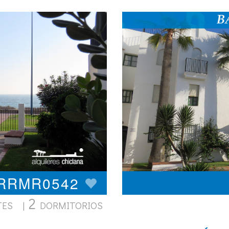
ARRMR0542
2
TES |
DORMITORIOS