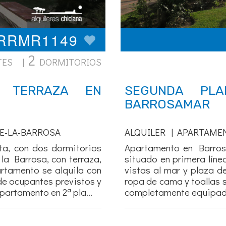
ARRMR1149
2
TES |
DORMITORIOS
 TERRAZA EN
SEGUNDA PL
BARROSAMAR
E-LA-BARROSA
ALQUILER | APARTAME
ta, con dos dormitorios
Apartamento en Barrosa
la Barrosa, con terraza,
situado en primera líne
artamento se alquila con
vistas al mar y plaza d
de ocupantes previstos y
ropa de cama y toallas 
artamento en 2ª pla...
completamente equipado 