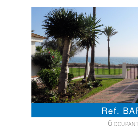
Ref. B
6
OCUPAN