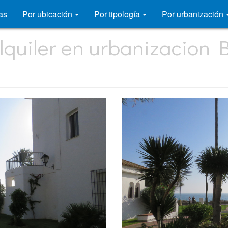
as
Por ubicación
Por tipología
Por urbanización
lquiler en urbanizacion