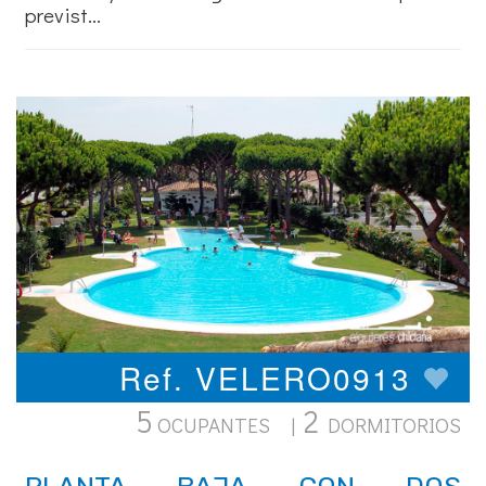
previst...
Ref. VELERO0913
5
2
OCUPANTES |
DORMITORIOS