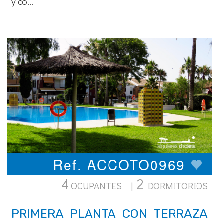
y co...
Ref. ACCOTO0969
4
2
OCUPANTES |
DORMITORIOS
PRIMERA PLANTA CON TERRAZA