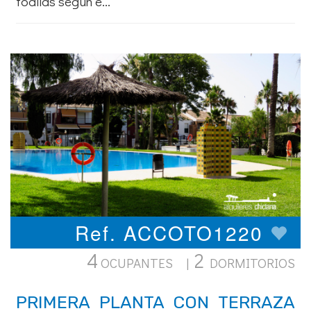
toallas según e...
Ref. ACCOTO1220
4
2
OCUPANTES |
DORMITORIOS
PRIMERA PLANTA CON TERRAZA