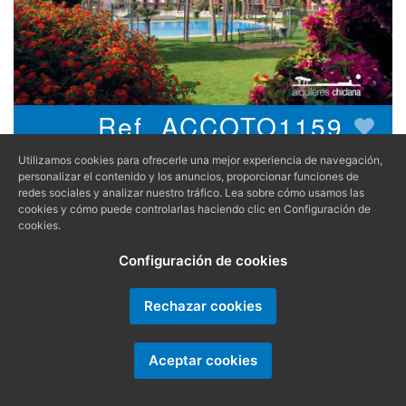
Ref. ACCOTO1159
4
2
Utilizamos cookies para ofrecerle una mejor experiencia de navegación,
OCUPANTES |
DORMITORIOS
personalizar el contenido y los anuncios, proporcionar funciones de
redes sociales y analizar nuestro tráfico. Lea sobre cómo usamos las
cookies y cómo puede controlarlas haciendo clic en Configuración de
DOS PLANTAS EN URB ALDEA DEL
cookies.
COTO CON PISCINAS Y PARKING
Configuración de cookies
ALQUILER | ADOSADO EN PLAYA-DE-LA-
Rechazar cookies
BARROSA
Adosado en Aldea del Coto con dos dormitorios,
baño y aseo, situado a 1km de la Playa de la
Aceptar cookies
Barrosa, con terraza, WIFI y plaza de parking. La
urbanización cuenta con 2 piscinas de adultos y