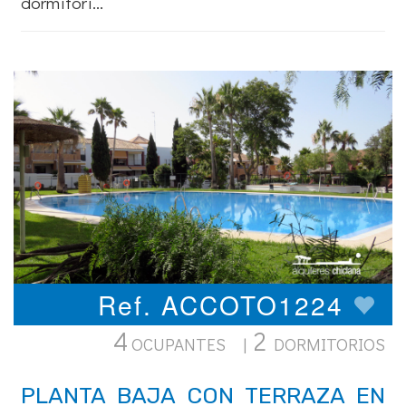
dormitori...
Ref. ACCOTO1224
4
2
OCUPANTES |
DORMITORIOS
PLANTA BAJA CON TERRAZA EN