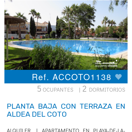
Ref. ACCOTO1138
5
2
OCUPANTES |
DORMITORIOS
PLANTA BAJA CON TERRAZA EN
ALDEA DEL COTO
ALQUILER | APARTAMENTO EN PLAYA-DE-LA-