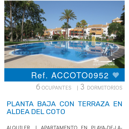
Ref. ACCOTO0952
6
3
OCUPANTES |
DORMITORIOS
PLANTA BAJA CON TERRAZA EN
ALDEA DEL COTO
ALQUILER | APARTAMENTO EN PLAYA-DE-LA-