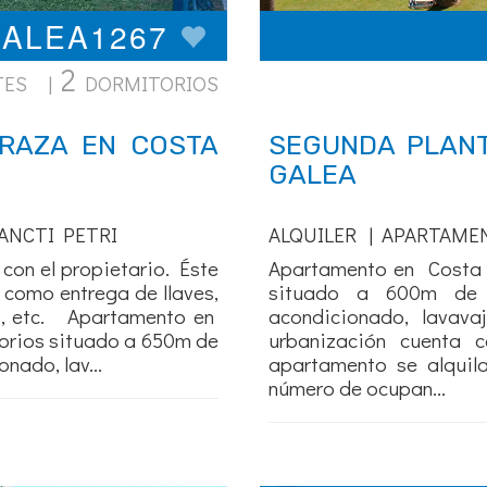
GALEA1267
2
TES |
DORMITORIOS
RRAZA EN COSTA
SEGUNDA PLANT
GALEA
ANCTI PETRI
ALQUILER | APARTAME
on el propietario. Éste
Apartamento en Costa G
 como entrega de llaves,
situado a 600m de 
o, etc. Apartamento en
acondicionado, lavavaj
torios situado a 650m de
urbanización cuenta 
nado, lav...
apartamento se alquil
número de ocupan...