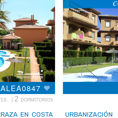
GALEA0847
2
TES |
DORMITORIOS
RRAZA EN COSTA
URBANIZACIÓ