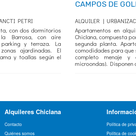
CAMPOS DE GOL
ANCTI PETRI
ALQUILER | URBANIZA
ta, con dos dormitorios
Apartamentos en alqui
a Barrosa, con aire
Chiclana, compuesta por
e parking y terraza. La
segunda planta. Apar
zonas ajardinadas. El
comodidades para que s
ama y toallas según el
completo menaje y el
microondas). Disponen de
Alquileres Chiclana
Informaci
Contacto
Política de pri
Quiénes somos
Política de coo