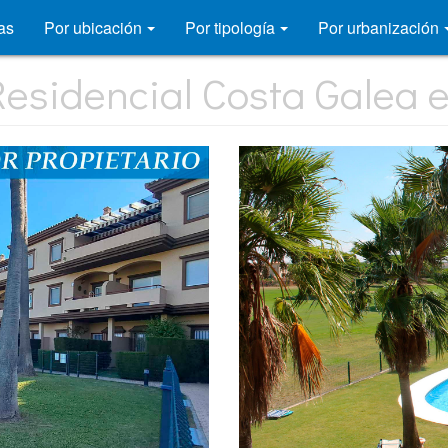
as
Por ubicación
Por tipología
Por urbanización
esidencial Costa Galea e