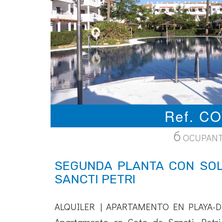
Ref. C
6
OCUPAN
SEGUNDA PLANTA CON SO
SANCTI PETRI
ALQUILER | APARTAMENTO EN PLAYA-D
Apartamento en Coto de Sancti Petri