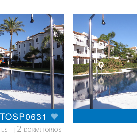
OTOSP0631
2
TES |
DORMITORIOS