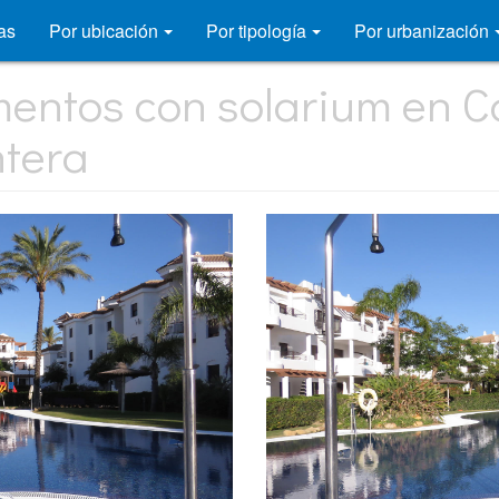
as
Por ubicación
Por tipología
Por urbanización
mentos con solarium en Co
ntera