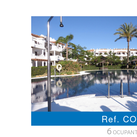
Ref. C
6
OCUPAN