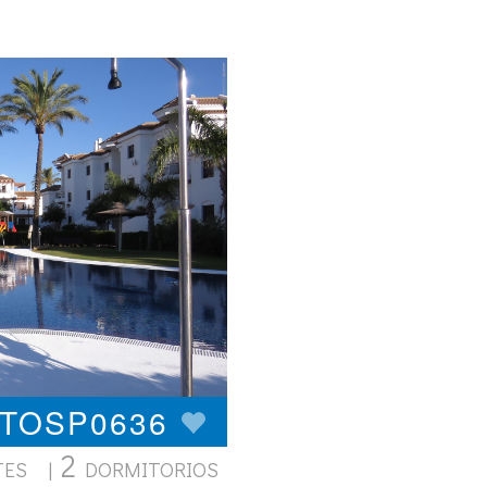
OTOSP0636
2
TES |
DORMITORIOS