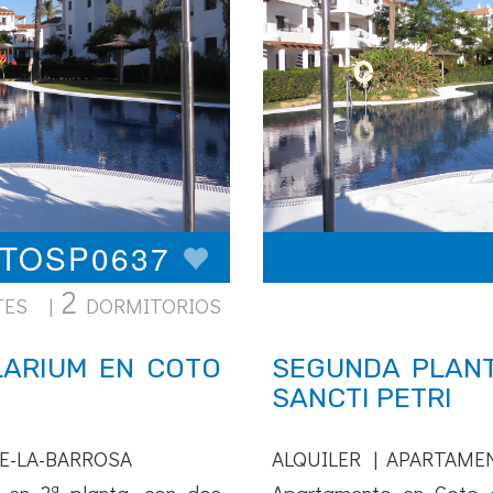
OTOSP0637
2
TES |
DORMITORIOS
LARIUM EN COTO
SEGUNDA PLANT
SANCTI PETRI
E-LA-BARROSA
ALQUILER | APARTAME
 en 2ª planta, con dos
Apartamento en Coto d