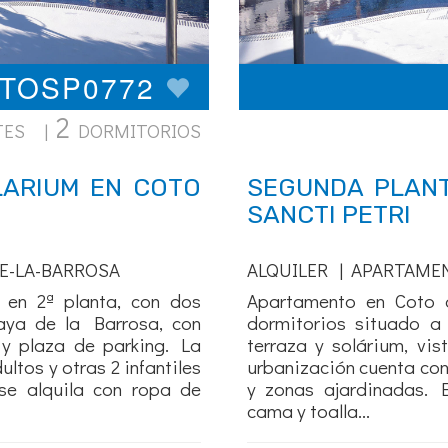
OTOSP0772
2
TES |
DORMITORIOS
LARIUM EN COTO
SEGUNDA PLANT
SANCTI PETRI
E-LA-BARROSA
ALQUILER | APARTAME
 en 2ª planta, con dos
Apartamento en Coto d
aya de la Barrosa, con
dormitorios situado a
a y plaza de parking. La
terraza y solárium, vis
ltos y otras 2 infantiles
urbanización cuenta con 
se alquila con ropa de
y zonas ajardinadas. 
cama y toalla...