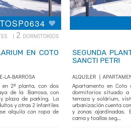
OTOSP0634
2
TES |
DORMITORIOS
LARIUM EN COTO
SEGUNDA PLANT
SANCTI PETRI
E-LA-BARROSA
ALQUILER | APARTAME
 en 2ª planta, con dos
Apartamento en Coto d
aya de la Barrosa, con
dormitorios situado a
a y plaza de parking. La
terraza y solárium, vis
ltos y otras 2 infantiles
urbanización cuenta con 
 se alquila con ropa de
y zonas ajardinadas. 
cama y toallas seg...