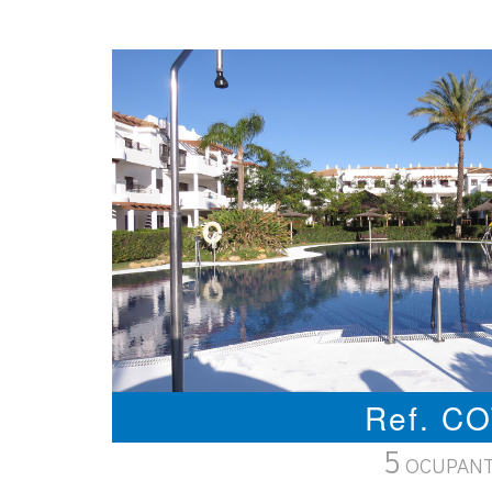
Ref. C
5
OCUPAN