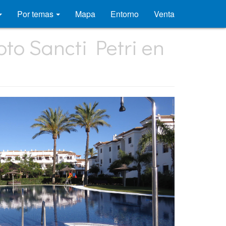
Por temas
Mapa
Entorno
Venta
to Sancti Petri en