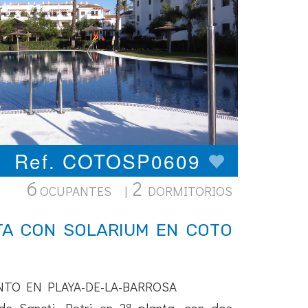
Ref. COTOSP0609
6
2
OCUPANTES |
DORMITORIOS
A CON SOLARIUM EN COTO
NTO EN PLAYA-DE-LA-BARROSA
e Sancti Petri en 2ª planta, con dos