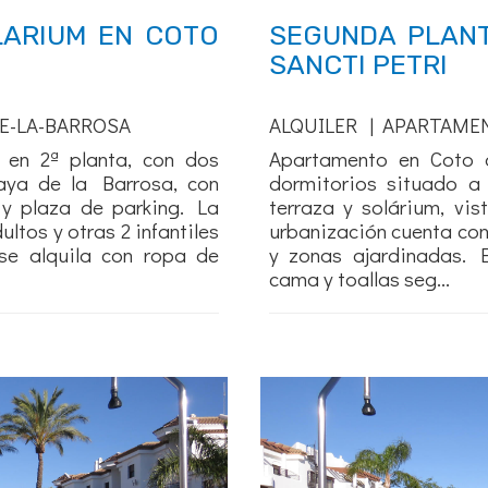
LARIUM EN COTO
SEGUNDA PLANT
SANCTI PETRI
E-LA-BARROSA
ALQUILER | APARTAME
 en 2ª planta, con dos
Apartamento en Coto d
aya de la Barrosa, con
dormitorios situado a
a y plaza de parking. La
terraza y solárium, vis
ltos y otras 2 infantiles
urbanización cuenta con 
se alquila con ropa de
y zonas ajardinadas. 
cama y toallas seg...