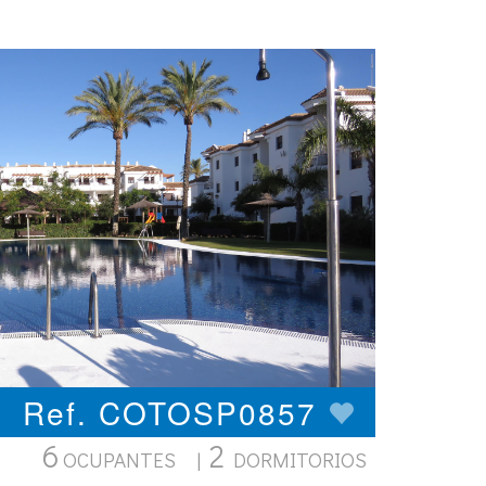
Ref. COTOSP0857
6
2
OCUPANTES |
DORMITORIOS