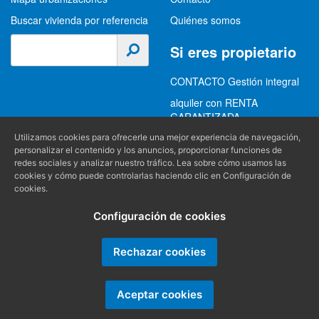
Buscar vivienda por referencia
Quiénes somos
Si eres propietario
CONTACTO Gestión integral
alquiler con RENTA
GARANTIZADA
GESTION INTEGRAL
Utilizamos cookies para ofrecerle una mejor experiencia de navegación,
personalizar el contenido y los anuncios, proporcionar funciones de
ALQUILER
redes sociales y analizar nuestro tráfico. Lea sobre cómo usamos las
cookies y cómo puede controlarlas haciendo clic en Configuración de
(+34) 956 489 403
Información
cookies.
info@alquilereschiclana.com
Configuración de cookies
Política de privacidad
Política de cookies
Rechazar cookies
Condiciones generales
Aceptar cookies
Producido por