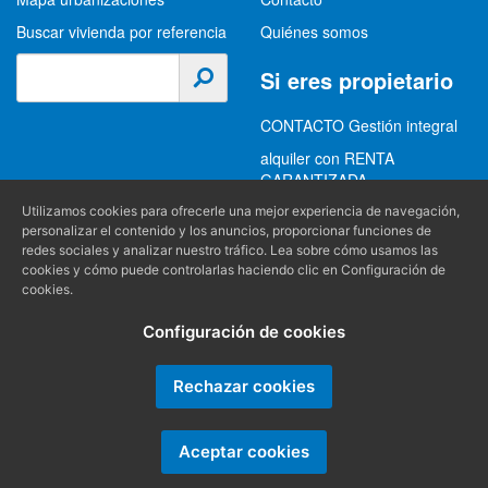
Buscar vivienda por referencia
Quiénes somos
Si eres propietario
CONTACTO Gestión integral
alquiler con RENTA
GARANTIZADA
GESTION INTEGRAL
Utilizamos cookies para ofrecerle una mejor experiencia de navegación,
personalizar el contenido y los anuncios, proporcionar funciones de
ALQUILER
redes sociales y analizar nuestro tráfico. Lea sobre cómo usamos las
cookies y cómo puede controlarlas haciendo clic en Configuración de
(+34) 956 489 403
Información
cookies.
info@alquilereschiclana.com
Configuración de cookies
Política de privacidad
Política de cookies
Rechazar cookies
Condiciones generales
Aceptar cookies
Producido por