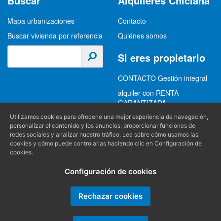
Buscar
Alquileres Chiclana
Mapa urbanizaciones
Contacto
Buscar vivienda por referencia
Quiénes somos
Si eres propietario
CONTACTO Gestión integral
alquiler con RENTA
GARANTIZADA
GESTION INTEGRAL
Utilizamos cookies para ofrecerle una mejor experiencia de navegación,
personalizar el contenido y los anuncios, proporcionar funciones de
ALQUILER
redes sociales y analizar nuestro tráfico. Lea sobre cómo usamos las
cookies y cómo puede controlarlas haciendo clic en Configuración de
(+34) 956 489 403
Información
cookies.
info@alquilereschiclana.com
Configuración de cookies
Política de privacidad
Política de cookies
Rechazar cookies
Condiciones generales