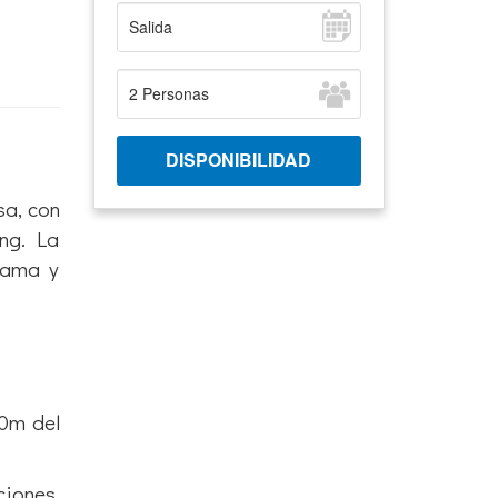
sa, con
ing. La
cama y
50m del
ciones.