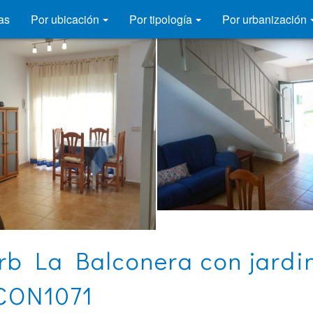
as
Por ubicación
Por tipología
Por urbanización
rb La Balconera con jardi
LCON1071