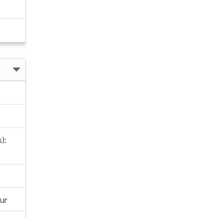
):
ur