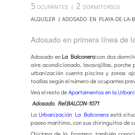
5
2
OCUPANTES |
DORMITORIOS
ALQUILER | ADOSADO EN PLAYA-DE-LA-
Adosado en primera línea de 
Adosado en
La Balconera
con dos dormito
aire acondicionado, lavavajillas, porche 
urbanización cuenta piscina y zonas a
toallas según el número de ocupantes pr
Vea el resto de
Apartamentos en la Urban
Adosado. Ref.BALCON-1071
La
Urbanización La Balconera
está situ
paseo marítimo, con sus chiringuitos de c
Chiclana de la Frontera, también cono