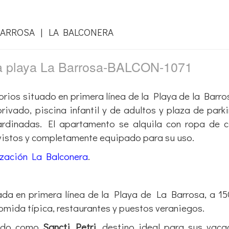
BARROSA | LA BALCONERA
la playa La Barrosa-BALCON-1071
rios situado en primera línea de la Playa de la Barro
privado, piscina infantil y de adultos y plaza de park
jardinadas. El apartamento se alquila con ropa de 
evistos y completamente equipado para su uso.
ización La Balconera
.
ada en primera línea de la Playa de La Barrosa, a 1
omida típica, restaurantes y puestos veraniegos.
cido como
Sancti Petri
, destino ideal para sus vaca