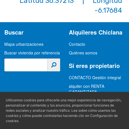
Latitud 36.37213 | Longitud
-6.17684
Buscar
Alquileres Chiclana
Mapa urbanizaciones
Contacto
Buscar vivienda por referencia
Quiénes somos
Si eres propietario
CONTACTO Gestión integral
alquiler con RENTA
GARANTIZADA
GESTION INTEGRAL
Utilizamos cookies para ofrecerle una mejor experiencia de navegación,
personalizar el contenido y los anuncios, proporcionar funciones de
ALQUILER
redes sociales y analizar nuestro tráfico. Lea sobre cómo usamos las
cookies y cómo puede controlarlas haciendo clic en Configuración de
(+34) 956 489 403
Información
cookies.
info@alquilereschiclana.com