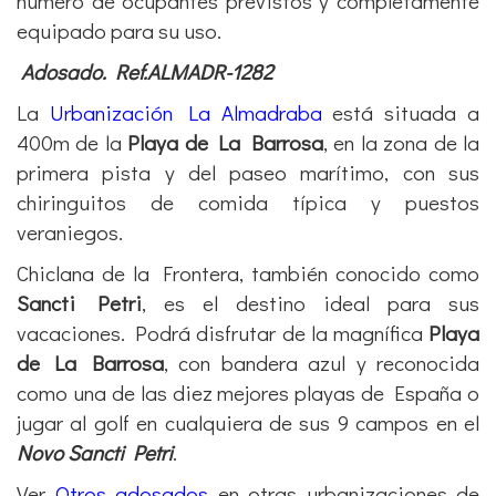
número de ocupantes previstos y completamente
equipado para su uso.
Adosado. Ref.ALMADR-1282
La
Urbanización La Almadraba
está situada a
400m de la
Playa de La Barrosa
, en la zona de la
primera pista y del paseo marítimo, con sus
chiringuitos de comida típica y puestos
veraniegos.
Chiclana de la Frontera, también conocido como
Sancti Petri
, es el destino ideal para sus
vacaciones. Podrá disfrutar de la magnífica
Playa
de La Barrosa
, con bandera azul y reconocida
como una de las diez mejores playas de España o
jugar al golf en cualquiera de sus 9 campos en el
Novo Sancti Petri
.
Ver
Otros adosados
en otras urbanizaciones de