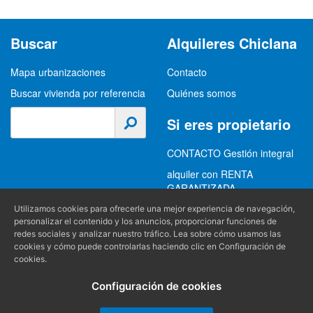
Buscar
Alquileres Chiclana
Mapa urbanizaciones
Contacto
Buscar vivienda por referencia
Quiénes somos
Si eres propietario
CONTACTO Gestión integral
alquiler con RENTA
GARANTIZADA
GESTION INTEGRAL
Utilizamos cookies para ofrecerle una mejor experiencia de navegación,
personalizar el contenido y los anuncios, proporcionar funciones de
ALQUILER
redes sociales y analizar nuestro tráfico. Lea sobre cómo usamos las
cookies y cómo puede controlarlas haciendo clic en Configuración de
(+34) 956 489 403
Información
cookies.
info@alquilereschiclana.com
Configuración de cookies
Política de privacidad
Política de cookies