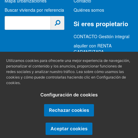
Mapa urbanizaciones
Contacto
Buscar vivienda por referencia
Quiénes somos
Si eres propietario
CONTACTO Gestión integral
alquiler con RENTA
GARANTIZADA
GESTION INTEGRAL
Utilizamos cookies para ofrecerle una mejor experiencia de navegación,
personalizar el contenido y los anuncios, proporcionar funciones de
ALQUILER
redes sociales y analizar nuestro tráfico. Lea sobre cómo usamos las
cookies y cómo puede controlarlas haciendo clic en Configuración de
(+34) 956 489 403
Información
cookies.
info@alquilereschiclana.com
Configuración de cookies
Política de privacidad
Política de cookies
Rechazar cookies
Condiciones generales
Aceptar cookies
Producido por