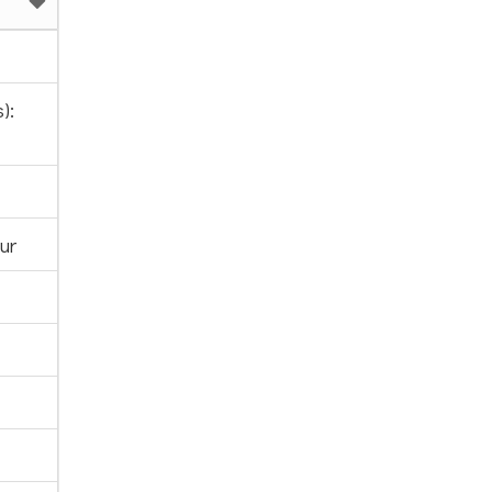
):
ur