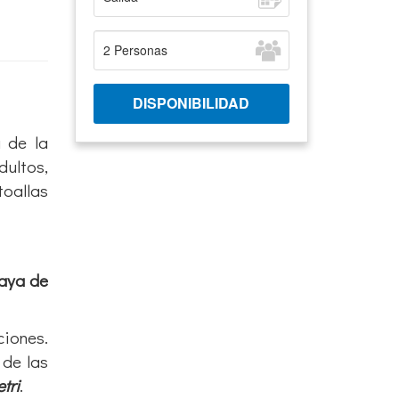
 de la
dultos,
toallas
aya de
ciones.
 de las
tri
.