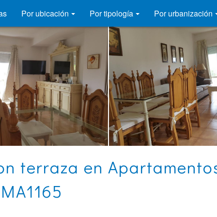
as
Por ubicación
Por tipología
Por urbanización
on terraza en Apartamento
OMA1165