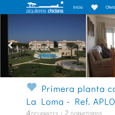
Inicio
Ofert
Primera planta c
La Loma - Ref. APL
4
2
OCUPANTES |
DORMITORIOS