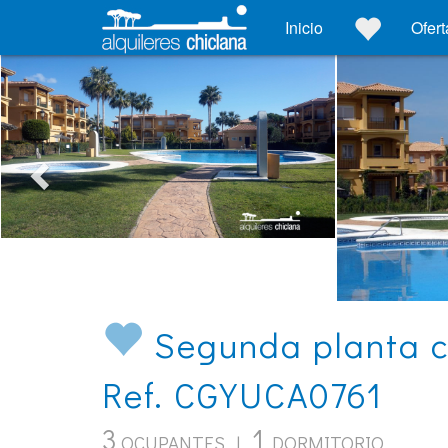
Inicio
Ofert
Segunda planta co
Ref. CGYUCA0761
3
1
OCUPANTES |
DORMITORIO