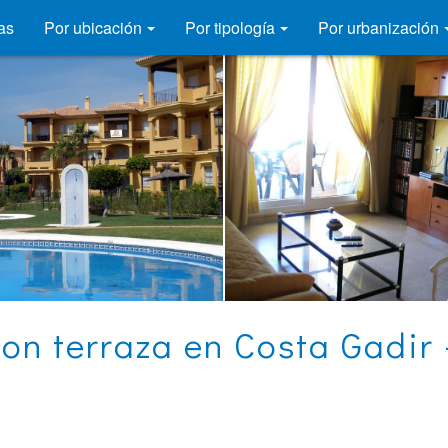
as
Por ubicación
Por tipología
Por urbanización
n terraza en Costa Gadir 