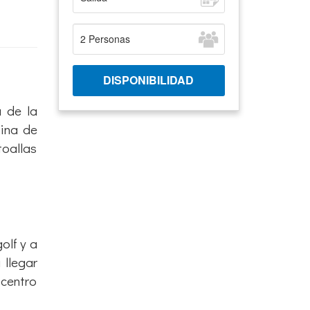
 de la
cina de
toallas
olf y a
 llegar
centro