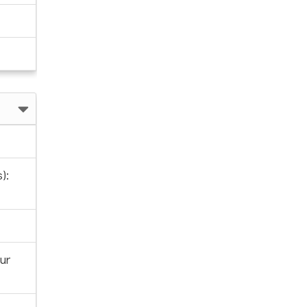
):
ur