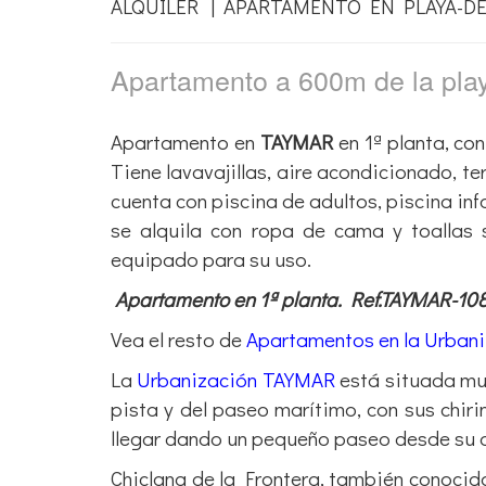
Apartamento a 600m de la pl
Apartamento en
TAYMAR
en 1ª planta, co
Tiene lavavajillas, aire acondicionado, te
cuenta con piscina de adultos, piscina inf
se alquila con ropa de cama y toallas
equipado para su uso.
Apartamento en 1ª planta. Ref.TAYMAR-10
Vea el resto de
Apartamentos en la Urban
La
Urbanización TAYMAR
está situada mu
pista y del paseo marítimo, con sus chir
llegar dando un pequeño paseo desde su
Chiclana de la Frontera, también conoci
Podrá disfrutar de la magnífica
Playa de