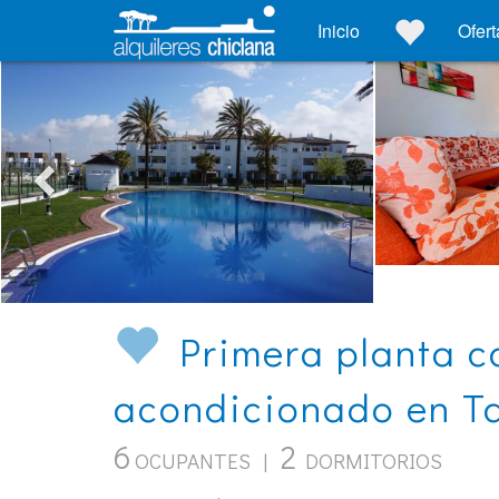
Inicio
Ofert
Primera planta co
acondicionado en T
6
2
OCUPANTES |
DORMITORIOS
ALQUILER | APARTAMENTO EN PLAYA-DE