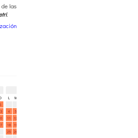
tri
.
zación