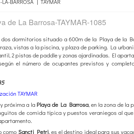
aya de La Barrosa-TAYMAR-1085
n dos dormitorios situado a 600m de la Playa de la B
rraza, vistas a la piscina, y plaza de parking. La urban
antil, 2 pistas de paddle y zonas ajardinadas. El apar
 según el número de ocupantes previstos y complet
85
ización TAYMAR
y próxima a la
Playa de La Barrosa
, en la zona de la 
inguitos de comida típica y puestos veraniegos al qu
 apartamento.
do como
Sancti Petri
, es el destino ideal para sus vaca
 La Barrosa
, con bandera azul y reconocida como una