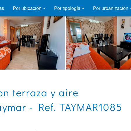
as
Por ubicación
Por tipología
Por urbanización
n terraza y aire
aymar - Ref. TAYMAR1085
-LA-BARROSA | TAYMAR