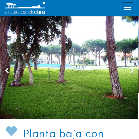
Planta baja con
terraza en Montemar -
Ref. MONTEM1114