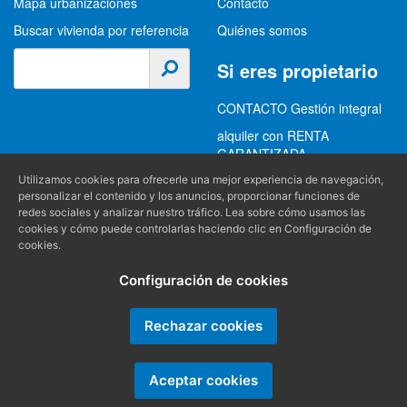
CONTACTO Gestión integral
alquiler con RENTA
GARANTIZADA
GESTION INTEGRAL
ALQUILER
(+34) 956 489 403
Información
Utilizamos cookies para ofrecerle una mejor experiencia de navegación,
info@alquilereschiclana.com
personalizar el contenido y los anuncios, proporcionar funciones de
Política de privacidad
redes sociales y analizar nuestro tráfico. Lea sobre cómo usamos las
cookies y cómo puede controlarlas haciendo clic en Configuración de
Política de cookies
cookies.
Condiciones generales
Configuración de cookies
Producido por
Rechazar cookies
Aceptar cookies