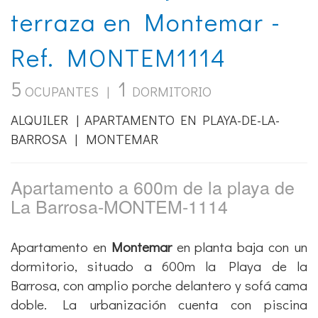
5
1
OCUPANTES |
DORMITORIO
ALQUILER | APARTAMENTO EN PLAYA-DE-LA-
BARROSA | MONTEMAR
Apartamento a 600m de la playa de
La Barrosa-MONTEM-1114
Apartamento en
Montemar
en planta baja con un
dormitorio, situado a 600m la Playa de la
Barrosa, con amplio porche delantero y sofá cama
doble. La urbanización cuenta con piscina
comunitaria,
zonas ajardinadas y parque infantil.
El apartamento se alquila con ropa de cama y
toallas según el número de ocupantes previstos y