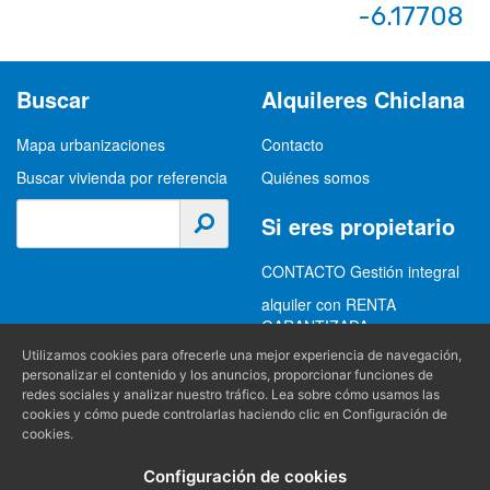
-6.17708
Buscar
Alquileres Chiclana
Mapa urbanizaciones
Contacto
Buscar vivienda por referencia
Quiénes somos
Si eres propietario
CONTACTO Gestión integral
alquiler con RENTA
GARANTIZADA
Utilizamos cookies para ofrecerle una mejor experiencia de navegación,
GESTION INTEGRAL
personalizar el contenido y los anuncios, proporcionar funciones de
ALQUILER
redes sociales y analizar nuestro tráfico. Lea sobre cómo usamos las
cookies y cómo puede controlarlas haciendo clic en Configuración de
(+34) 956 489 403
Información
cookies.
info@alquilereschiclana.com
Configuración de cookies
Política de privacidad