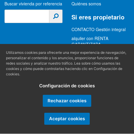
Buscar vivienda por referencia
Quiénes somos
Si eres propietario
CONTACTO Gestión integral
alquiler con RENTA
GARANTIZADA
GESTION INTEGRAL
Utilizamos cookies para ofrecerle una mejor experiencia de navegación,
personalizar el contenido y los anuncios, proporcionar funciones de
ALQUILER
redes sociales y analizar nuestro tráfico. Lea sobre cómo usamos las
cookies y cómo puede controlarlas haciendo clic en Configuración de
(+34) 956 489 403
Información
cookies.
info@alquilereschiclana.com
Configuración de cookies
Política de privacidad
Política de cookies
Rechazar cookies
Condiciones generales
Aceptar cookies
Producido por