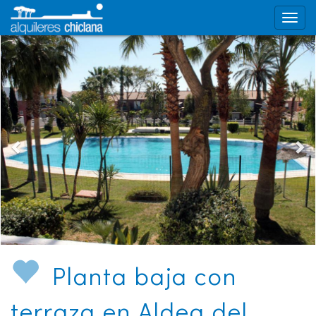
Planta baja con
terraza en Aldea del
Coto - Ref. ACCOTO1164