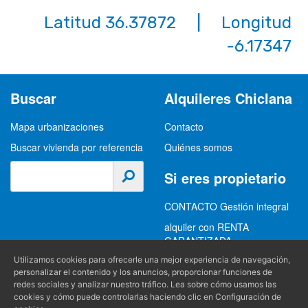
Latitud 36.37872 | Longitud
-6.17347
Buscar
Alquileres Chiclana
Mapa urbanizaciones
Contacto
Buscar vivienda por referencia
Quiénes somos
Si eres propietario
CONTACTO Gestión integral
alquiler con RENTA
GARANTIZADA
GESTION INTEGRAL
Utilizamos cookies para ofrecerle una mejor experiencia de navegación,
personalizar el contenido y los anuncios, proporcionar funciones de
ALQUILER
redes sociales y analizar nuestro tráfico. Lea sobre cómo usamos las
cookies y cómo puede controlarlas haciendo clic en Configuración de