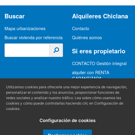
Buscar
Alquileres Chiclana
Mapa urbanizaciones
Contacto
Buscar vivienda por referencia
Quiénes somos
Si eres propietario
CONTACTO Gestión integral
alquiler con RENTA
GARANTIZADA
GESTION INTEGRAL
Utilizamos cookies para ofrecerle una mejor experiencia de navegación,
personalizar el contenido y los anuncios, proporcionar funciones de
ALQUILER
redes sociales y analizar nuestro tráfico. Lea sobre cómo usamos las
cookies y cómo puede controlarlas haciendo clic en Configuración de
(+34) 956 489 403
Información
cookies.
info@alquilereschiclana.com
Configuración de cookies
Política de privacidad
Política de cookies