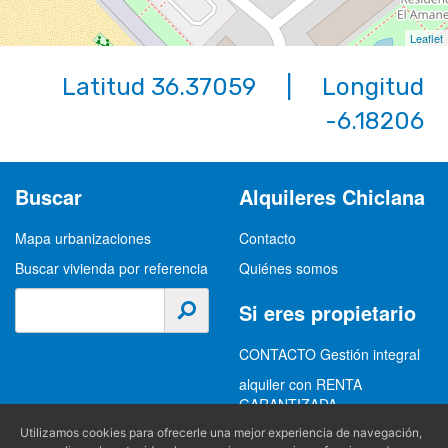
Leaflet
Latitud 36.37059 | Longitud
-6.18206
Buscar
Alquileres Chiclana
Mapa urbanizaciones
Contacto
Buscar vivienda por referencia
Quiénes somos
Si eres propietario
CONTACTO Gestión integral
alquiler con RENTA
GARANTIZADA
GESTION INTEGRAL
Utilizamos cookies para ofrecerle una mejor experiencia de navegación,