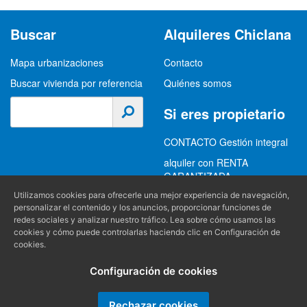
Buscar
Alquileres Chiclana
Mapa urbanizaciones
Contacto
Buscar vivienda por referencia
Quiénes somos
Si eres propietario
CONTACTO Gestión integral
alquiler con RENTA
GARANTIZADA
Utilizamos cookies para ofrecerle una mejor experiencia de navegación,
GESTION INTEGRAL
personalizar el contenido y los anuncios, proporcionar funciones de
ALQUILER
redes sociales y analizar nuestro tráfico. Lea sobre cómo usamos las
cookies y cómo puede controlarlas haciendo clic en Configuración de
(+34) 956 489 403
Información
cookies.
info@alquilereschiclana.com
Configuración de cookies
Política de privacidad
Política de cookies
Rechazar cookies