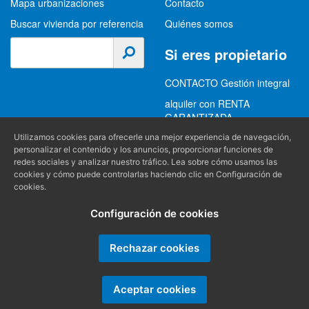
Mapa urbanizaciones
Contacto
Buscar vivienda por referencia
Quiénes somos
Si eres propietario
CONTACTO Gestión integral
alquiler con RENTA
GARANTIZADA
GESTION INTEGRAL
Utilizamos cookies para ofrecerle una mejor experiencia de navegación,
personalizar el contenido y los anuncios, proporcionar funciones de
ALQUILER
redes sociales y analizar nuestro tráfico. Lea sobre cómo usamos las
cookies y cómo puede controlarlas haciendo clic en Configuración de
(+34) 956 489 403
Información
cookies.
info@alquilereschiclana.com
Configuración de cookies
Política de privacidad
Política de cookies
Rechazar cookies
Condiciones generales
Aceptar cookies
Producido por