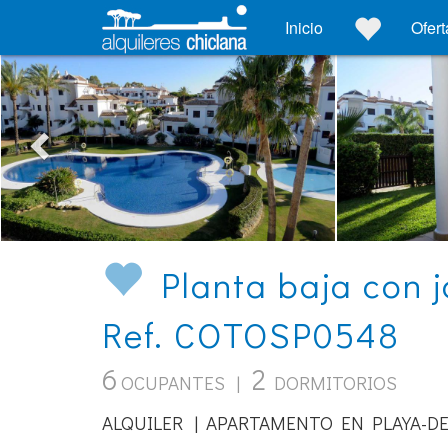
Inicio
Ofert
Planta baja con j
Ref. COTOSP0548
6
2
OCUPANTES |
DORMITORIOS
ALQUILER | APARTAMENTO EN PLAYA-DE