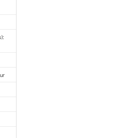
):
ur