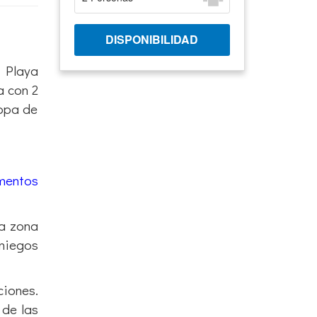
a Playa
a con 2
ropa de
mentos
la zona
aniegos
ciones.
 de las