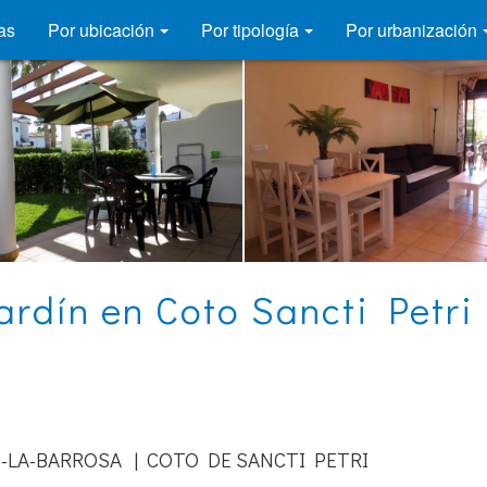
as
Por ubicación
Por tipología
Por urbanización
ardín en Coto Sancti Petri 
-LA-BARROSA | COTO DE SANCTI PETRI