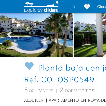
Inicio
Ofert
Planta baja con j
Ref. COTOSP0549
5
2
OCUPANTES |
DORMITORIOS
ALQUILER | APARTAMENTO EN PLAYA-DE