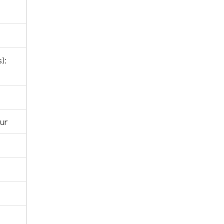
):
ur