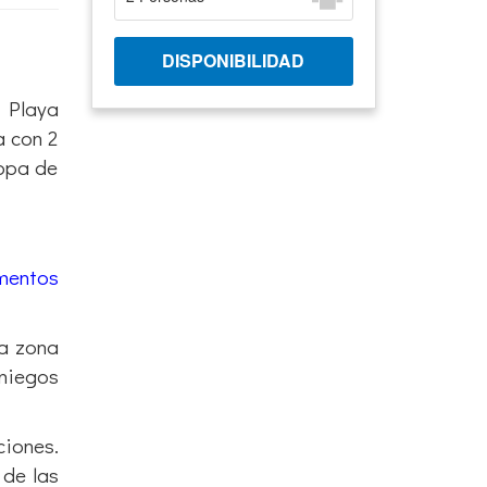
a Playa
a con 2
ropa de
mentos
la zona
aniegos
ciones.
 de las