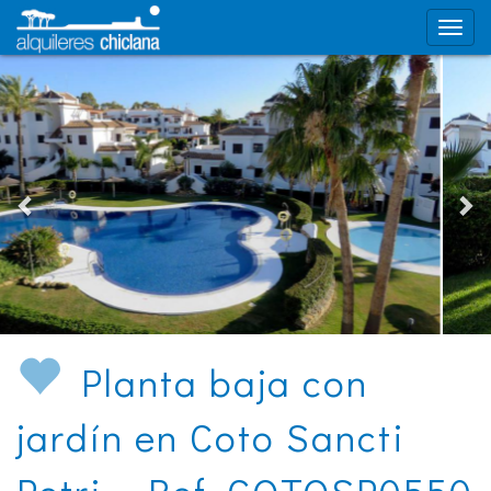
Planta baja con
jardín en Coto Sancti
Petri - Ref. COTOSP0550