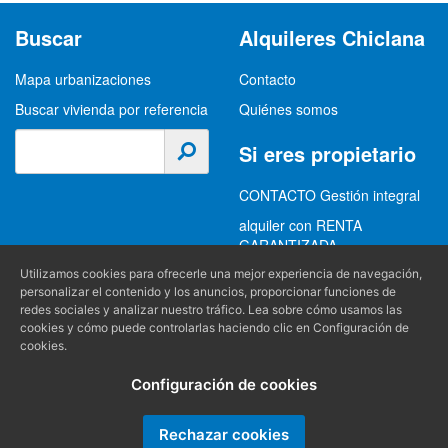
Buscar
Alquileres Chiclana
Mapa urbanizaciones
Contacto
Buscar vivienda por referencia
Quiénes somos
Si eres propietario
CONTACTO Gestión integral
alquiler con RENTA
GARANTIZADA
GESTION INTEGRAL
Utilizamos cookies para ofrecerle una mejor experiencia de navegación,
personalizar el contenido y los anuncios, proporcionar funciones de
ALQUILER
redes sociales y analizar nuestro tráfico. Lea sobre cómo usamos las
cookies y cómo puede controlarlas haciendo clic en Configuración de
(+34) 956 489 403
Información
cookies.
info@alquilereschiclana.com
Configuración de cookies
Política de privacidad
Política de cookies
Rechazar cookies