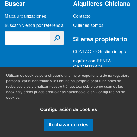
Buscar
Alquileres Chiclana
Mapa urbanizaciones
Contacto
Buscar vivienda por referencia
Quiénes somos
Si eres propietario
CONTACTO Gestión integral
alquiler con RENTA
GARANTIZADA
GESTION INTEGRAL
Utilizamos cookies para ofrecerle una mejor experiencia de navegación,
personalizar el contenido y los anuncios, proporcionar funciones de
ALQUILER
redes sociales y analizar nuestro tráfico. Lea sobre cómo usamos las
cookies y cómo puede controlarlas haciendo clic en Configuración de
(+34) 956 489 403
Información
cookies.
info@alquilereschiclana.com
Configuración de cookies
Política de privacidad
Política de cookies
Rechazar cookies
Condiciones generales