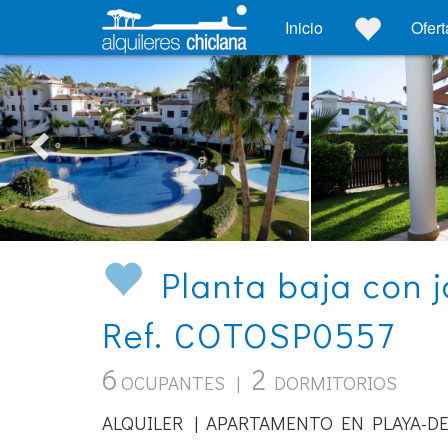
Inicio
Ofert
Planta baja con j
Ref. COTOSP0557
6
2
OCUPANTES |
DORMITORIOS
ALQUILER | APARTAMENTO EN PLAYA-DE