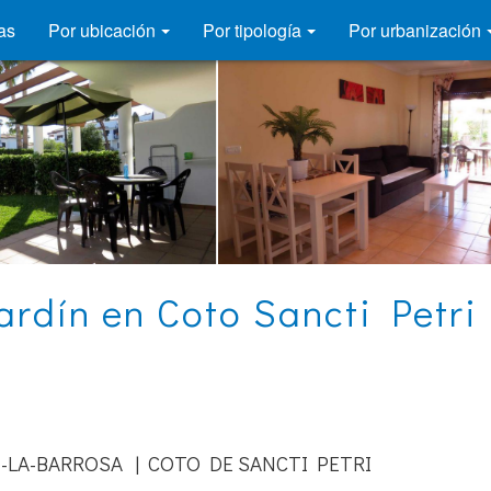
as
Por ubicación
Por tipología
Por urbanización
ardín en Coto Sancti Petri 
-LA-BARROSA | COTO DE SANCTI PETRI