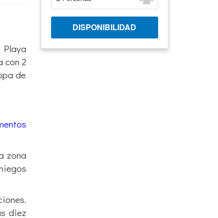
a Playa
a con 2
ropa de
mentos
la zona
aniegos
ciones.
as diez