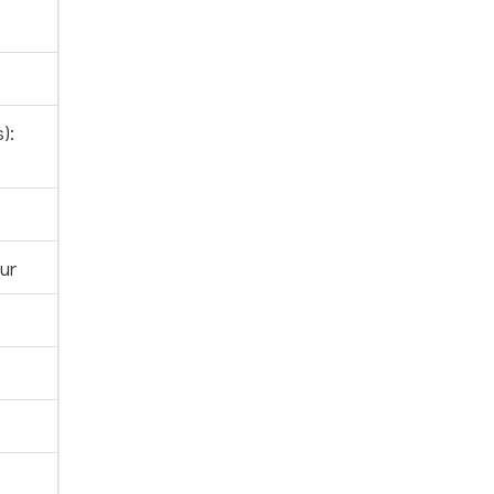
):
ur