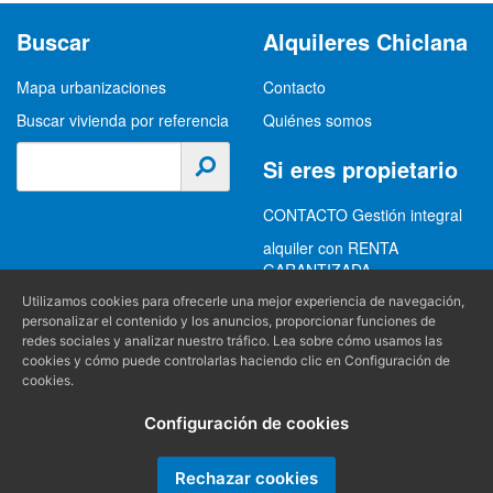
Buscar
Alquileres Chiclana
Mapa urbanizaciones
Contacto
Buscar vivienda por referencia
Quiénes somos
Si eres propietario
CONTACTO Gestión integral
alquiler con RENTA
GARANTIZADA
GESTION INTEGRAL
Utilizamos cookies para ofrecerle una mejor experiencia de navegación,
personalizar el contenido y los anuncios, proporcionar funciones de
ALQUILER
redes sociales y analizar nuestro tráfico. Lea sobre cómo usamos las
cookies y cómo puede controlarlas haciendo clic en Configuración de
(+34) 956 489 403
Información
cookies.
info@alquilereschiclana.com
Configuración de cookies
Política de privacidad
Política de cookies
Rechazar cookies