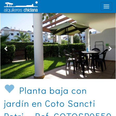
Planta baja con
jardín en Coto Sancti
Petri - Ref. COTOSP0559