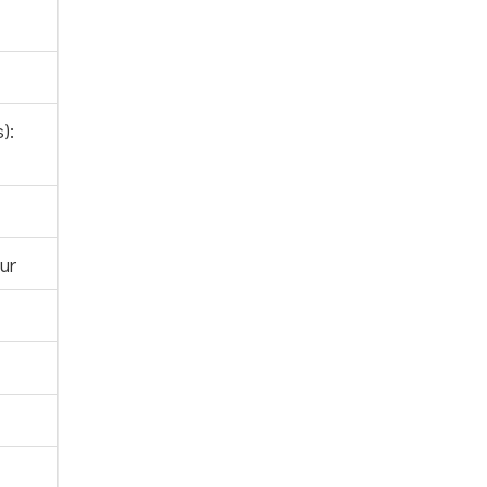
):
ur