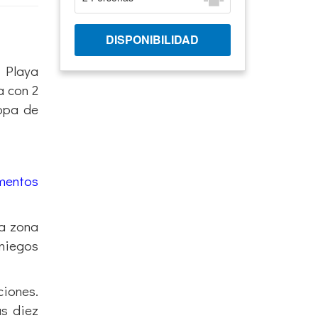
a Playa
a con 2
ropa de
mentos
la zona
aniegos
ciones.
as diez