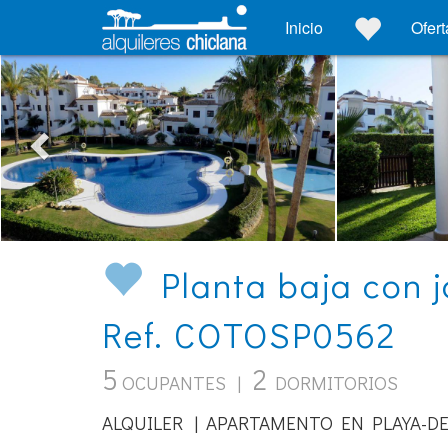
Inicio
Ofert
Planta baja con j
Ref. COTOSP0562
5
2
OCUPANTES |
DORMITORIOS
ALQUILER | APARTAMENTO EN PLAYA-DE