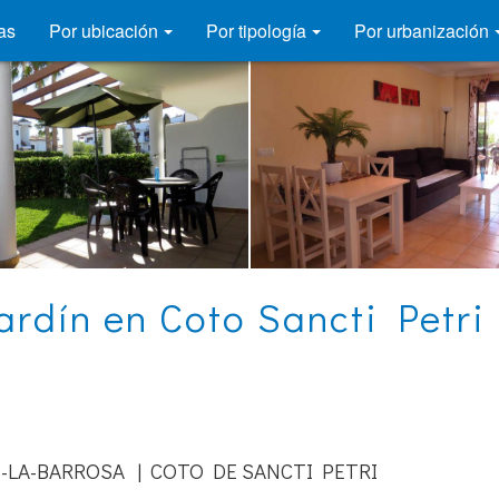
as
Por ubicación
Por tipología
Por urbanización
ardín en Coto Sancti Petri 
-LA-BARROSA | COTO DE SANCTI PETRI