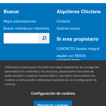
Buscar
Alquileres Chiclana
Mapa urbanizaciones
Contacto
Buscar vivienda por referencia
Quiénes somos
Si eres propietario
CONTACTO Gestión integral
alquiler con RENTA
GARANTIZADA
GESTION INTEGRAL
Utilizamos cookies para ofrecerle una mejor experiencia de navegación,
personalizar el contenido y los anuncios, proporcionar funciones de
ALQUILER
redes sociales y analizar nuestro tráfico. Lea sobre cómo usamos las
cookies y cómo puede controlarlas haciendo clic en Configuración de
(+34) 956 489 403
Información
cookies.
info@alquilereschiclana.com
Configuración de cookies
Política de privacidad
Política de cookies
Rechazar cookies