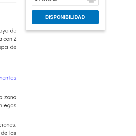
laya de
a con 2
ropa de
mentos
la zona
aniegos
ciones.
 de las