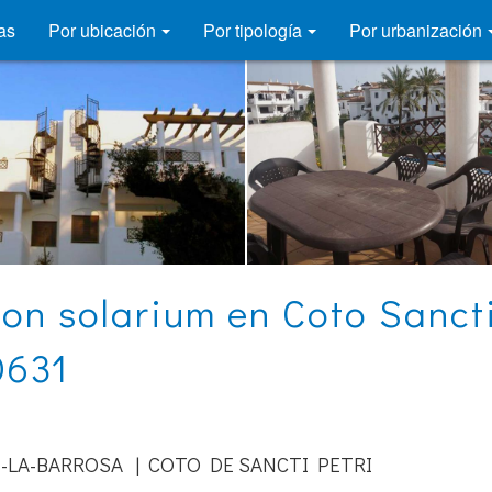
as
Por ubicación
Por tipología
Por urbanización
on solarium en Coto Sanct
0631
-LA-BARROSA | COTO DE SANCTI PETRI