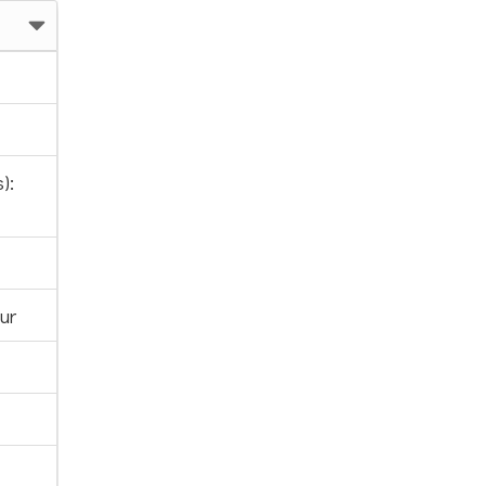
):
ur