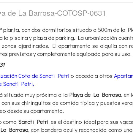
aya de La Barrosa-COTOSP-0631
ª planta, con dos dormitorios situado a 500m de la P
 a la piscina y plaza de parking. La urbanización cuent
 y zonas ajardinadas. El apartamento se alquila con 
ntes previstos y completamente equipado para su uso.
31
zación Coto de Sancti Petri
o acceda a otros
Aparta
 Sancti Petri.
á situada muy próxima a la
Playa de La Barrosa
, en 
, con sus chiringuitos de comida típica y puestos ver
seo desde su apartamento.
do como
Sancti Petri
, es el destino ideal para sus vaca
 La Barrosa
, con bandera azul y reconocida como una