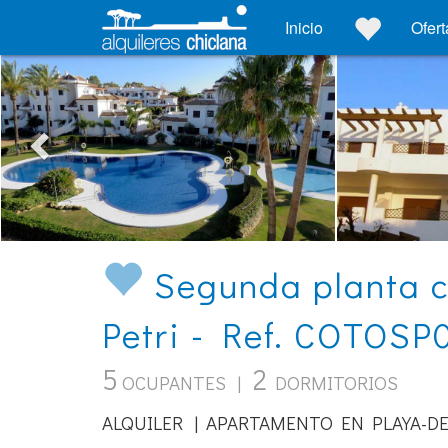
Inicio
Ofert
Segunda planta c
Petri - Ref. COTOSP
5
2
OCUPANTES |
DORMITORIOS
ALQUILER | APARTAMENTO EN PLAYA-DE