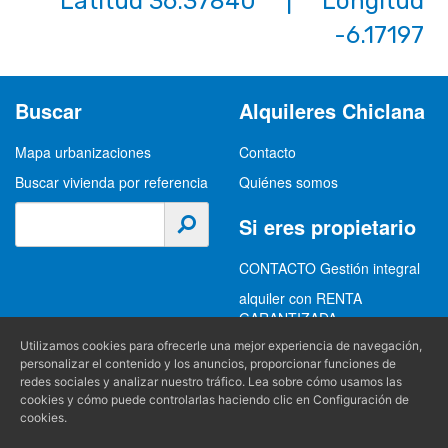
Latitud 36.37840 | Longitud
-6.17197
Buscar
Alquileres Chiclana
Mapa urbanizaciones
Contacto
Buscar vivienda por referencia
Quiénes somos
Si eres propietario
CONTACTO Gestión integral
alquiler con RENTA
GARANTIZADA
GESTION INTEGRAL
Utilizamos cookies para ofrecerle una mejor experiencia de navegación,
personalizar el contenido y los anuncios, proporcionar funciones de
ALQUILER
redes sociales y analizar nuestro tráfico. Lea sobre cómo usamos las
cookies y cómo puede controlarlas haciendo clic en Configuración de
(+34) 956 489 403
Información
cookies.
info@alquilereschiclana.com