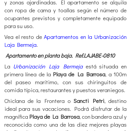
para su uso.
Vea el resto de
Apartamentos en la Urbanización
Laja Bermeja
.
Apartamento en planta baja. Ref.LAJABE-0810
La
Urbanización Laja Bermeja
está situada en
primera línea de la
Playa de La Barrosa
, a 100m
del paseo marítimo, con sus chiringuitos de
comida típica, restaurantes y puestos veraniegos.
Chiclana de la Frontera o
Sancti Petri
, destino
ideal para sus vacaciones. Podrá disfrutar de la
magnífica
Playa de La Barrosa
, con bandera azul y
reconocida como una de las diez mejores playas
de España o jugar al golf en cualquiera de sus 9
campos en el
Novo Sancti Petri
.
Ver
Otros apartamentos en primera línea de la