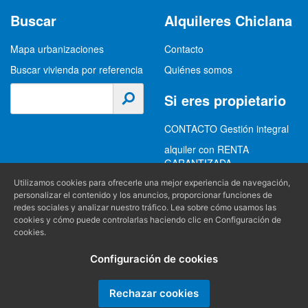
Buscar vivienda por referencia
Quiénes somos
Si eres propietario
CONTACTO Gestión integral
alquiler con RENTA
GARANTIZADA
GESTION INTEGRAL
ALQUILER
(+34) 956 489 403
Información
Utilizamos cookies para ofrecerle una mejor experiencia de navegación,
info@alquilereschiclana.com
personalizar el contenido y los anuncios, proporcionar funciones de
Política de privacidad
redes sociales y analizar nuestro tráfico. Lea sobre cómo usamos las
cookies y cómo puede controlarlas haciendo clic en Configuración de
Política de cookies
cookies.
Condiciones generales
Configuración de cookies
Producido por
Rechazar cookies