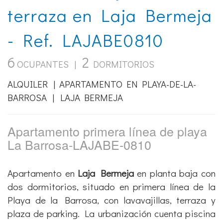
6
2
OCUPANTES |
DORMITORIOS
ALQUILER | APARTAMENTO EN PLAYA-DE-LA-
BARROSA | LAJA BERMEJA
Apartamento primera línea de playa
La Barrosa-LAJABE-0810
Apartamento en
Laja Bermeja
en planta baja con
dos dormitorios, situado en primera línea de la
Playa de la Barrosa, con lavavajillas, terraza y
plaza de parking. La urbanización cuenta piscina
y zonas ajardinadas. El apartamento se alquila
con ropa de cama y toallas según el número de
ocupantes previstos y completamente equipado