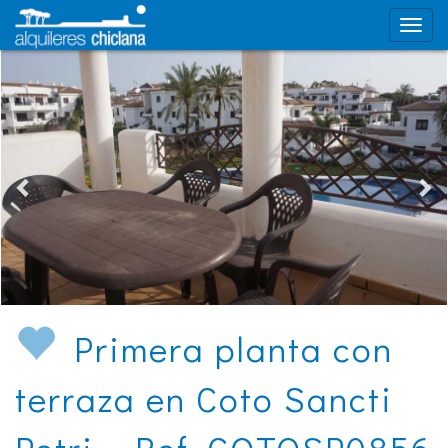
Primera planta con
terraza en Coto Sancti
Petri - Ref. COTOSP0856