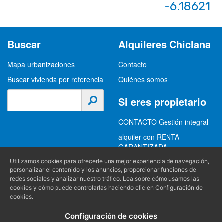
-6.18621
Buscar
Alquileres Chiclana
Mapa urbanizaciones
Contacto
Buscar vivienda por referencia
Quiénes somos
Si eres propietario
CONTACTO Gestión integral
alquiler con RENTA
GARANTIZADA
GESTION INTEGRAL
Utilizamos cookies para ofrecerle una mejor experiencia de navegación,
personalizar el contenido y los anuncios, proporcionar funciones de
ALQUILER
redes sociales y analizar nuestro tráfico. Lea sobre cómo usamos las
cookies y cómo puede controlarlas haciendo clic en Configuración de
(+34) 956 489 403
Información
cookies.
info@alquilereschiclana.com
Configuración de cookies
Política de privacidad