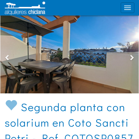
Segunda planta con
solarium en Coto Sancti
Petri - Ref. COTOSP0857