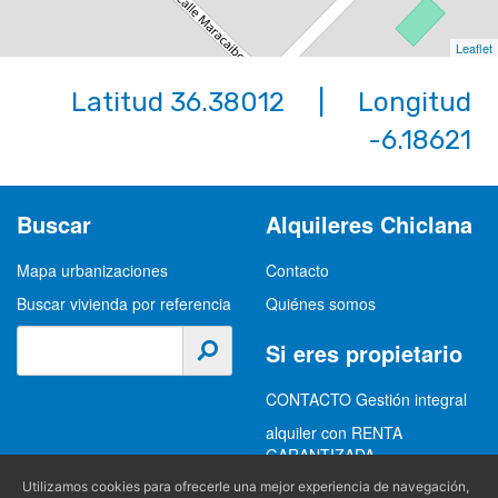
Leaflet
Latitud 36.38012 | Longitud
-6.18621
Buscar
Alquileres Chiclana
Mapa urbanizaciones
Contacto
Buscar vivienda por referencia
Quiénes somos
Si eres propietario
CONTACTO Gestión integral
alquiler con RENTA
GARANTIZADA
GESTION INTEGRAL
Utilizamos cookies para ofrecerle una mejor experiencia de navegación,