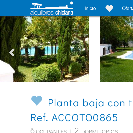
Inicio
Ofert
Planta baja con t
Ref. ACCOTO0865
6
2
OCUPANTES |
DORMITORIOS