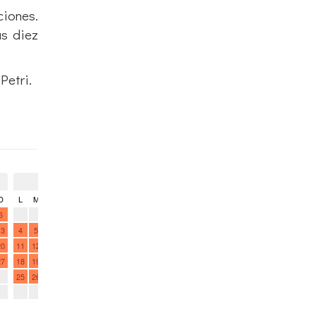
ciones.
as diez
Petri.