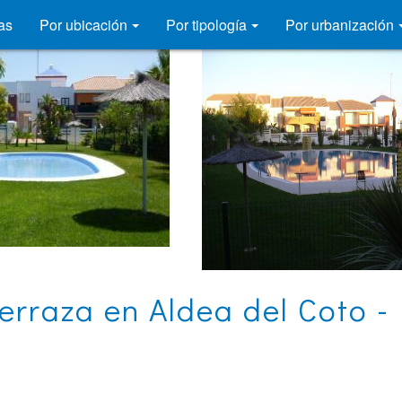
as
Por ubicación
Por tipología
Por urbanización
erraza en Aldea del Coto -