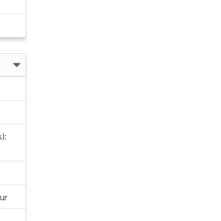
):
ur