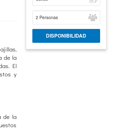
jillas,
a de la
das. El
stos y
a de la
puestos