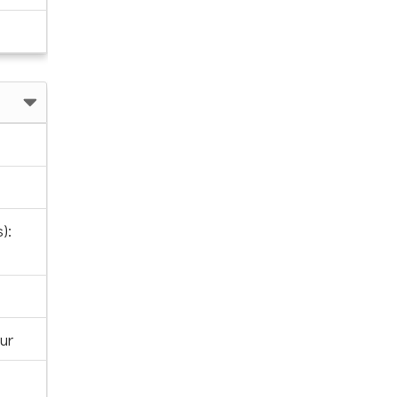
):
ur