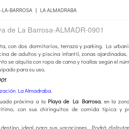
E-LA-BARROSA | LA ALMADRABA
aya de La Barrosa-ALMADR-0901
ta, con dos dormitorios, terraza y parking. La urban
ina de adultos y piscina infantil, zonas ajardinadas,
nto se alquila con ropa de cama y toallas según el nú
ipado para su uso.
901
ización La Almadraba
.
tuada próxima a la
Playa de La Barrosa
, en la zon
timo, con sus chiringuitos de comida típica y p
 destino ideal para sus vacaciones. Podrá
disfruta