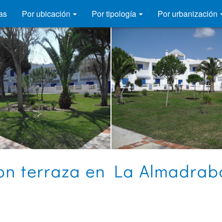
as
Por ubicación
Por tipología
Por urbanización
on terraza en La Almadrab