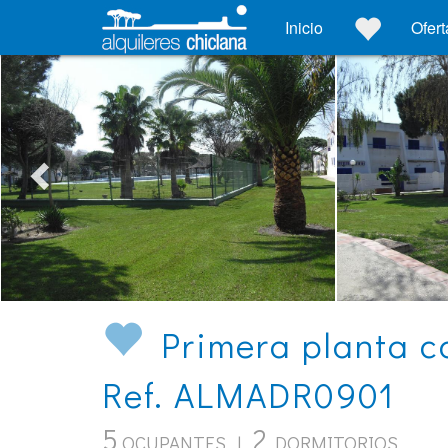
Inicio
Ofert
Primera planta c
Ref. ALMADR0901
5
2
OCUPANTES |
DORMITORIOS