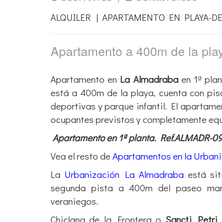
ALQUILER | APARTAMENTO EN PLAYA-D
Apartamento a 400m de la pl
Apartamento en
La Almadraba
en 1ª plan
está a 400m de la playa, cuenta con pisc
deportivas y parque infantil. El apartame
ocupantes previstos y completamente equ
Apartamento en 1ª planta. Ref.ALMADR-0
Vea el resto de
Apartamentos en la Urban
La
Urbanización La Almadraba
está si
segunda pista a 400m del paseo marí
veraniegos.
Chiclana de la Frontera o
Sancti Petri
,