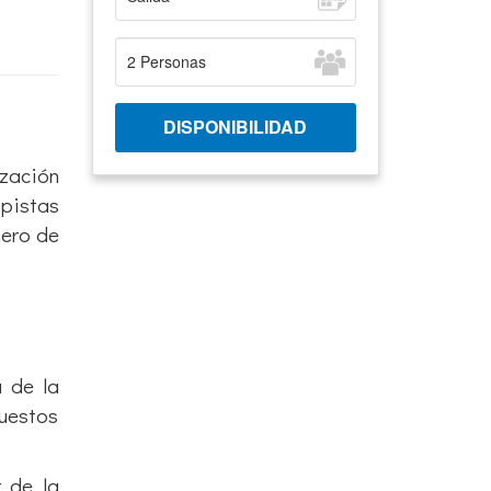
ización
 pistas
mero de
a de la
uestos
r de la