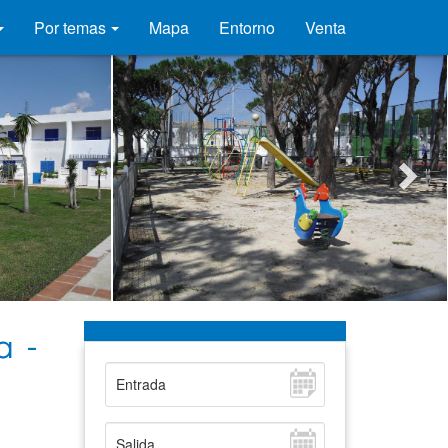
Por temas
Mapa
Entorno
Venta
a -