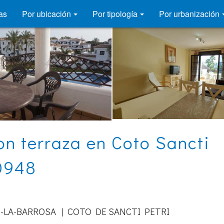
as
Por ubicación
Por tipología
Por urbanización
n terraza en Coto Sancti
P0948
-LA-BARROSA | COTO DE SANCTI PETRI