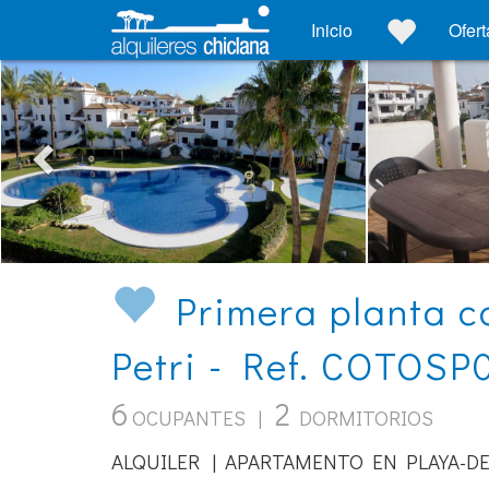
Inicio
Ofert
Primera planta co
Petri - Ref. COTOS
6
2
OCUPANTES |
DORMITORIOS
ALQUILER | APARTAMENTO EN PLAYA-DE