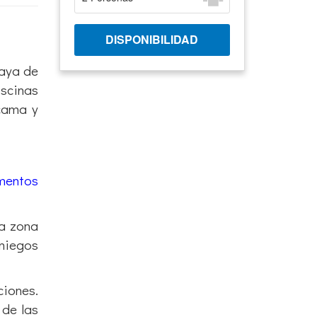
laya de
iscinas
 cama y
mentos
la zona
aniegos
ciones.
 de las