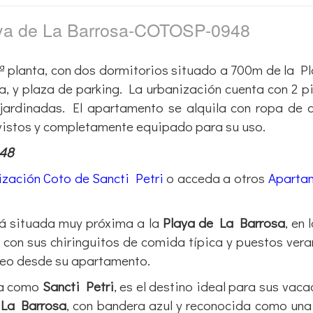
aya de La Barrosa-COTOSP-0948
ª planta, con dos dormitorios situado a 700m de la P
na, y plaza de parking. La urbanización cuenta con 2 p
 ajardinadas. El apartamento se alquila con ropa de
vistos y completamente equipado para su uso.
948
zación Coto de Sancti Petri
o acceda a otros
Aparta
á situada muy próxima a la
Playa de La Barrosa
, en 
, con sus chiringuitos de comida típica y puestos ver
seo desde su apartamento.
da como
Sancti Petri
, es el destino ideal para sus vaca
 La Barrosa
, con bandera azul y reconocida como una