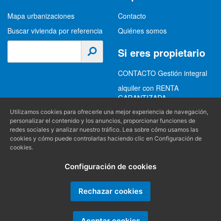
Buscar
Alquileres Chiclana
Mapa urbanizaciones
Contacto
Buscar vivienda por referencia
Quiénes somos
Si eres propietario
Utilizamos cookies para ofrecerle una mejor experiencia de navegación,
CONTACTO Gestión integral
personalizar el contenido y los anuncios, proporcionar funciones de
alquiler con RENTA
redes sociales y analizar nuestro tráfico. Lea sobre cómo usamos las
GARANTIZADA
cookies y cómo puede controlarlas haciendo clic en Configuración de
cookies.
GESTION INTEGRAL
ALQUILER
Configuración de cookies
(+34) 956 489 403
Información
Rechazar cookies
info@alquilereschiclana.com
Política de privacidad
Aceptar cookies