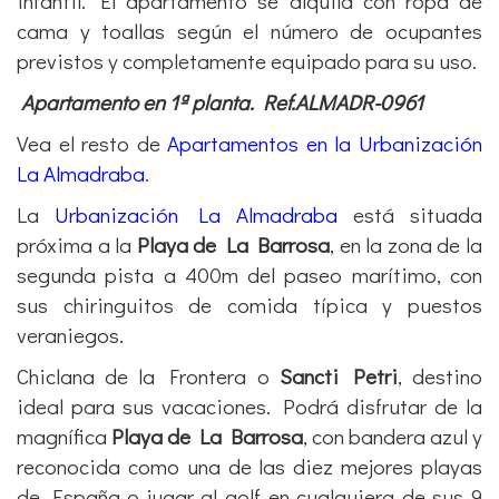
terraza. La urbanización está a 400m de la playa,
cuenta con piscina de adultos y piscina infantil,
zonas ajardinadas, pistas deportivas y parque
infantil. El apartamento se alquila con ropa de
cama y toallas según el número de ocupantes
previstos y completamente equipado para su uso.
Apartamento en 1ª planta. Ref.ALMADR-0961
Vea el resto de
Apartamentos en la Urbanización
La Almadraba
.
La
Urbanización La Almadraba
está situada
próxima a la
Playa de La Barrosa
, en la zona de la
segunda pista a 400m del paseo marítimo, con
sus chiringuitos de comida típica y puestos
veraniegos.
Chiclana de la Frontera o
Sancti Petri
, destino
ideal para sus vacaciones. Podrá
disfrutar de la