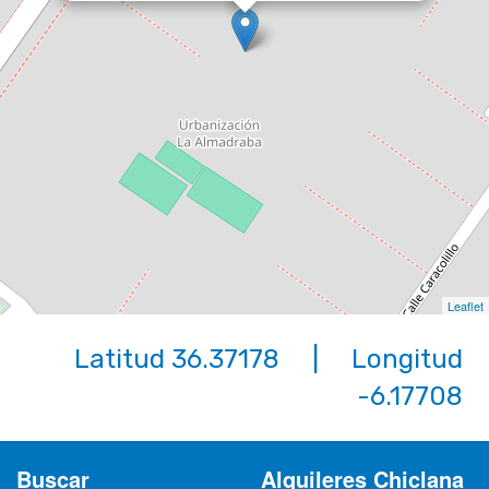
Playa-de-la-barrosa
2 dormitorios | 5 ocupantes
Ref. ALMADR0961 | Alquiler
Leaflet
Latitud 36.37178 | Longitud
-6.17708